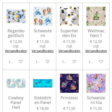
Regenbo
Schweste
Superhel
Weihnac
genfisch
rn
den Eis
hten 1
€ 12,50
€ 11,50
€ 11,50
€ 12,50
zzgl.
zzgl.
zzgl.
zzgl.
Versandkosten
Versandkosten
Versandkosten
Versandkosten
In den Warenkorb
In den Warenkorb
In den Warenkorb
In den Waren
Cowboy
Eistödch
Prinzessi
Schweste
Panel
en Panel
n
rn lila
Hell
€ 18,90
€ 11,50
€ 11,50