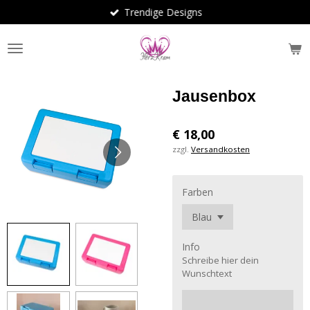
Trendige Designs
Zum
Hauptinhalt
springen
Jausenbox
€ 18,00
zzgl.
Versandkosten
Farben
Info
Schreibe hier dein
Wunschtext