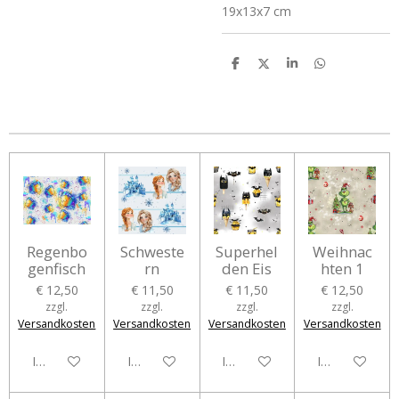
19x13x7 cm
T
T
T
T
e
e
e
e
i
i
i
i
l
l
l
l
e
e
e
e
n
n
n
n
Regenbo
Schweste
Superhel
Weihnac
genfisch
rn
den Eis
hten 1
€ 12,50
€ 11,50
€ 11,50
€ 12,50
zzgl.
zzgl.
zzgl.
zzgl.
Versandkosten
Versandkosten
Versandkosten
Versandkosten
In den Warenkorb
In den Warenkorb
In den Warenkorb
In den Waren