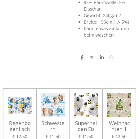
95% Baumwolle, 5%
Elasthan
Gewicht: 240g/m2
Breite: 150cm (+/- 5%)
Kann etwas einlaufen
beim waschen
T
T
T
T
e
e
e
e
i
i
i
i
l
l
l
l
e
e
e
e
n
n
n
n
Regenbo
Schweste
Superhel
Weihnac
genfisch
rn
den Eis
hten 1
€ 12,50
€ 11,50
€ 11,50
€ 12,50