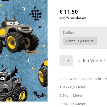
€ 11,50
zzgl.
Versandkosten
Stoffart
In den Warenk
ab 0,5 Meter in 50cm Schritte
1 Stk.- 0,5 Meter
2 Stk.- 1 Meter
3 Stk.- 1,5 Meter