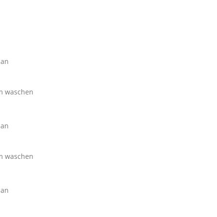
han
im waschen
han
im waschen
han