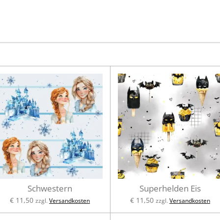
e
e
e
i
i
i
l
l
l
e
e
e
n
n
n
Schwestern
Superhelden Eis
€ 11,50
€ 11,50
zzgl.
Versandkosten
zzgl.
Versandkosten