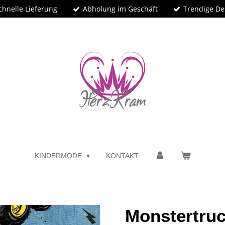
chnelle Lieferung
Abholung im Geschäft
Trendige De
KINDERMODE
KONTAKT
Monstertru