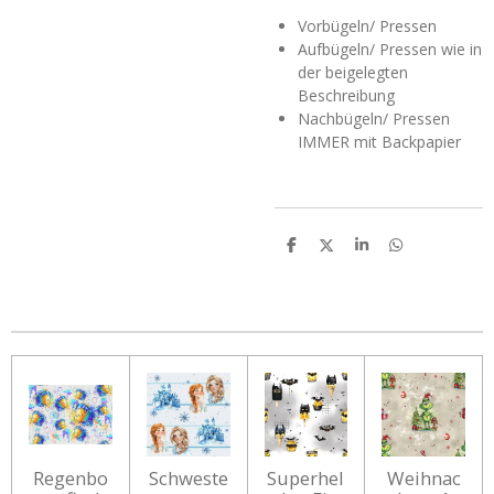
Vorbügeln/ Pressen
Aufbügeln/ Pressen wie in
der beigelegten
Beschreibung
Nachbügeln/ Pressen
IMMER mit Backpapier
T
T
T
T
e
e
e
e
i
i
i
i
l
l
l
l
e
e
e
e
n
n
n
n
Regenbo
Schweste
Superhel
Weihnac