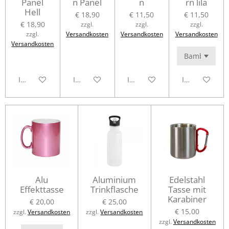
Panel
n Panel
n
rn lila
Hell
€ 18,90
€ 11,50
€ 11,50
€ 18,90
zzgl.
zzgl.
zzgl.
zzgl.
Versandkosten
Versandkosten
Versandkosten
Versandkosten
In den Warenkorb
In den Warenkorb
In den Warenkorb
In den Waren
Alu
Aluminium
Edelstahl
Effekttasse
Trinkflasche
Tasse mit
Karabiner
€ 20,00
€ 25,00
€ 15,00
zzgl.
Versandkosten
zzgl.
Versandkosten
zzgl.
Versandkosten