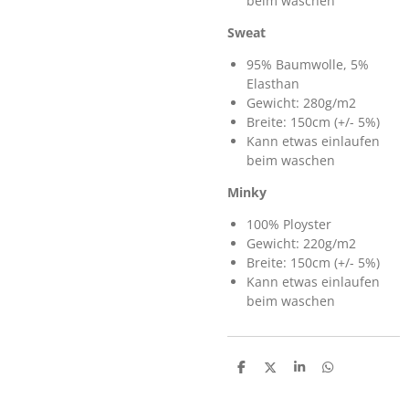
beim waschen
Sweat
95% Baumwolle, 5%
Elasthan
Gewicht: 280g/m2
Breite: 150cm (+/- 5%)
Kann etwas einlaufen
beim waschen
Minky
100% Ployster
Gewicht: 220g/m2
Breite: 150cm (+/- 5%)
Kann etwas einlaufen
beim waschen
T
T
T
T
e
e
e
e
i
i
i
i