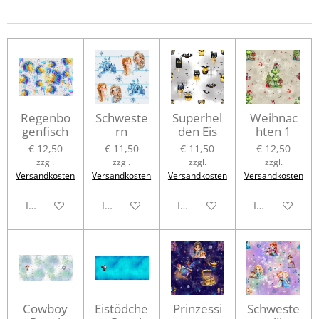
l
l
l
l
e
e
e
e
n
n
n
n
Regenbo
Schweste
Superhel
Weihnac
genfisch
rn
den Eis
hten 1
€ 12,50
€ 11,50
€ 11,50
€ 12,50
zzgl.
zzgl.
zzgl.
zzgl.
Versandkosten
Versandkosten
Versandkosten
Versandkosten
In den Warenkorb
In den Warenkorb
In den Warenkorb
In den Waren
Cowboy
Eistödche
Prinzessi
Schweste