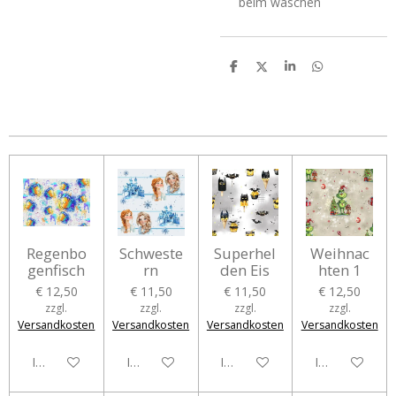
beim waschen
T
T
T
T
e
e
e
e
i
i
i
i
l
l
l
l
e
e
e
e
n
n
n
n
Regenbo
Schweste
Superhel
Weihnac
genfisch
rn
den Eis
hten 1
€ 12,50
€ 11,50
€ 11,50
€ 12,50
zzgl.
zzgl.
zzgl.
zzgl.
Versandkosten
Versandkosten
Versandkosten
Versandkosten
In den Warenkorb
In den Warenkorb
In den Warenkorb
In den Waren