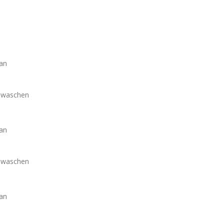
an
m waschen
an
m waschen
an