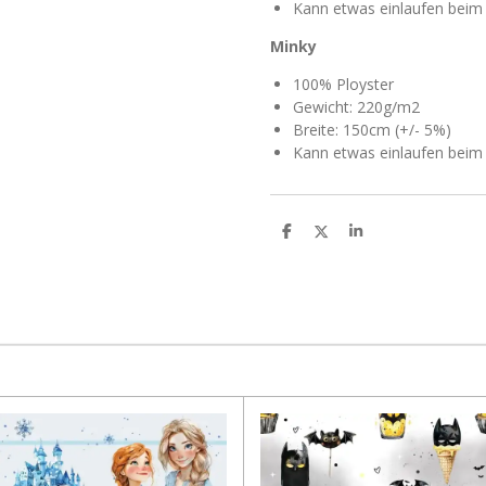
Kann etwas einlaufen bei
Minky
100% Ployster
Gewicht: 220g/m2
Breite: 150cm (+/- 5%)
Kann etwas einlaufen bei
T
T
T
e
e
e
i
i
i
l
l
l
e
e
e
n
n
n