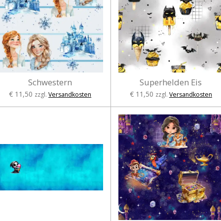
Schwestern
Superhelden Eis
€ 11,50
€ 11,50
zzgl.
Versandkosten
zzgl.
Versandkosten