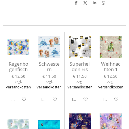
T
T
T
T
e
e
e
e
i
i
i
i
l
l
l
l
e
e
e
e
n
n
n
n
Regenbo
Schweste
Superhel
Weihnac
genfisch
rn
den Eis
hten 1
€ 12,50
€ 11,50
€ 11,50
€ 12,50
zzgl.
zzgl.
zzgl.
zzgl.
Versandkosten
Versandkosten
Versandkosten
Versandkosten
In den Warenkorb
In den Warenkorb
In den Warenkorb
In den Waren