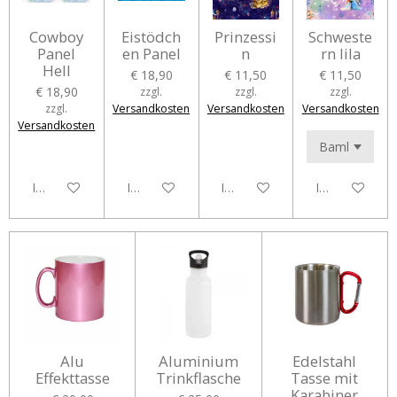
Cowboy
Eistödch
Prinzessi
Schweste
Panel
en Panel
n
rn lila
Hell
€ 18,90
€ 11,50
€ 11,50
€ 18,90
zzgl.
zzgl.
zzgl.
zzgl.
Versandkosten
Versandkosten
Versandkosten
Versandkosten
In den Warenkorb
In den Warenkorb
In den Warenkorb
In den Waren
Alu
Aluminium
Edelstahl
Effekttasse
Trinkflasche
Tasse mit
Karabiner