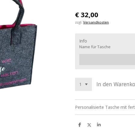
€ 32,00
zzgl.
Versandkosten
Info
Name für Tasche
In den Warenk
Personalisierte Tasche mit f
T
T
T
e
e
e
i
i
i