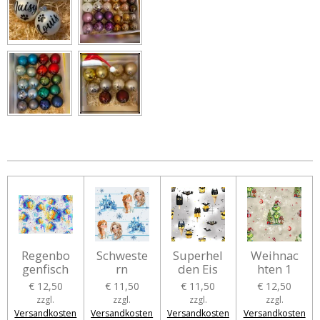
e
e
e
e
i
i
i
i
l
l
l
l
e
e
e
e
n
n
n
n
Regenbo
Schweste
Superhel
Weihnac
genfisch
rn
den Eis
hten 1
€ 12,50
€ 11,50
€ 11,50
€ 12,50
zzgl.
zzgl.
zzgl.
zzgl.
Versandkosten
Versandkosten
Versandkosten
Versandkosten