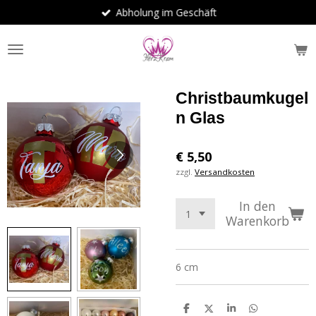
Abholung im Geschäft
Zum
Hauptinhalt
springen
Christbaumkugel
n Glas
€ 5,50
zzgl.
Versandkosten
In den
Warenkorb
6 cm
T
T
T
T