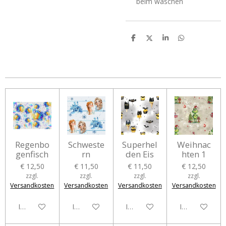
beim waschen
T
T
T
T
e
e
e
e
i
i
i
i
l
l
l
l
e
e
e
e
n
n
n
n
Regenbo
Schweste
Superhel
Weihnac
genfisch
rn
den Eis
hten 1
€ 12,50
€ 11,50
€ 11,50
€ 12,50
zzgl.
zzgl.
zzgl.
zzgl.
Versandkosten
Versandkosten
Versandkosten
Versandkosten
In den Warenkorb
In den Warenkorb
In den Warenkorb
In den Waren