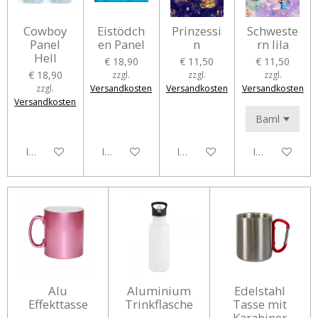
Cowboy
Eistödch
Prinzessi
Schweste
Panel
en Panel
n
rn lila
Hell
€ 18,90
€ 11,50
€ 11,50
€ 18,90
zzgl.
zzgl.
zzgl.
zzgl.
Versandkosten
Versandkosten
Versandkosten
Versandkosten
In den Warenkorb
In den Warenkorb
In den Warenkorb
In den Waren
Alu
Aluminium
Edelstahl
Effekttasse
Trinkflasche
Tasse mit
Karabiner