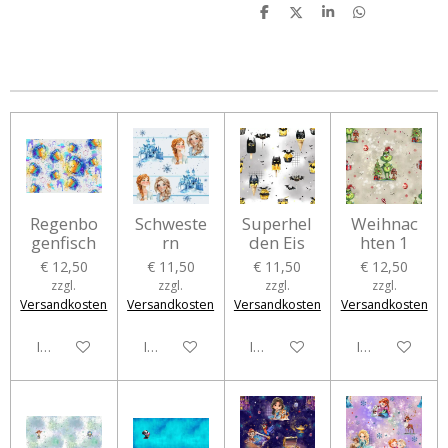
T
T
T
T
e
e
e
e
i
i
i
i
l
l
l
l
e
e
e
e
n
n
n
n
Regenbo
Schweste
Superhel
Weihnac
genfisch
rn
den Eis
hten 1
€ 12,50
€ 11,50
€ 11,50
€ 12,50
zzgl.
zzgl.
zzgl.
zzgl.
Versandkosten
Versandkosten
Versandkosten
Versandkosten
In den Warenkorb
In den Warenkorb
In den Warenkorb
In den Waren