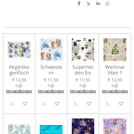
T
T
T
T
e
e
e
e
i
i
i
i
l
l
l
l
e
e
e
e
n
n
n
n
Regenbo
Schweste
Superhel
Weihnac
genfisch
rn
den Eis
hten 1
€ 12,50
€ 11,50
€ 11,50
€ 12,50
zzgl.
zzgl.
zzgl.
zzgl.
Versandkosten
Versandkosten
Versandkosten
Versandkosten
In den Warenkorb
In den Warenkorb
In den Warenkorb
In den Waren