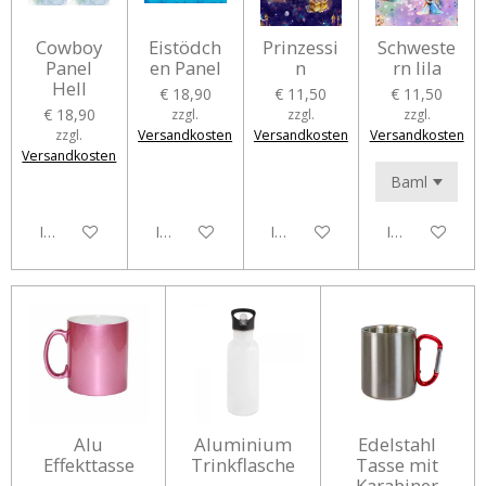
Cowboy
Eistödch
Prinzessi
Schweste
Panel
en Panel
n
rn lila
Hell
€ 18,90
€ 11,50
€ 11,50
€ 18,90
zzgl.
zzgl.
zzgl.
zzgl.
Versandkosten
Versandkosten
Versandkosten
Versandkosten
In den Warenkorb
In den Warenkorb
In den Warenkorb
In den Waren
Alu
Aluminium
Edelstahl
Effekttasse
Trinkflasche
Tasse mit
Karabiner