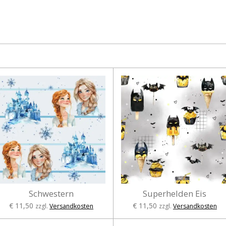
e
e
e
i
i
i
l
l
l
e
e
e
n
n
n
Schwestern
Superhelden Eis
€ 11,50
€ 11,50
zzgl.
Versandkosten
zzgl.
Versandkosten