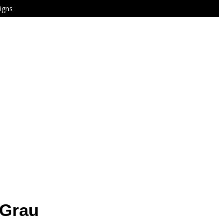
igns
 Grau