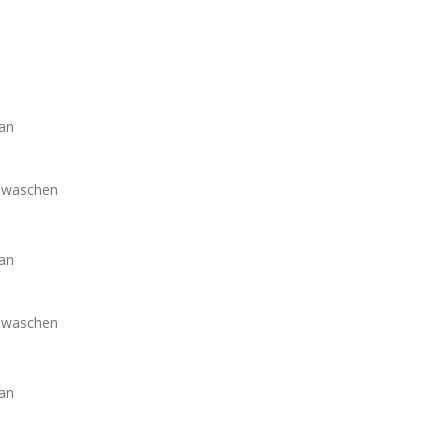
an
m waschen
an
m waschen
an