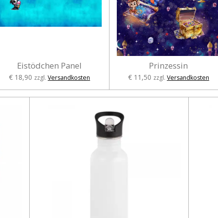
Eistödchen Panel
Prinzessin
€ 18,90
€ 11,50
zzgl.
Versandkosten
zzgl.
Versandkosten